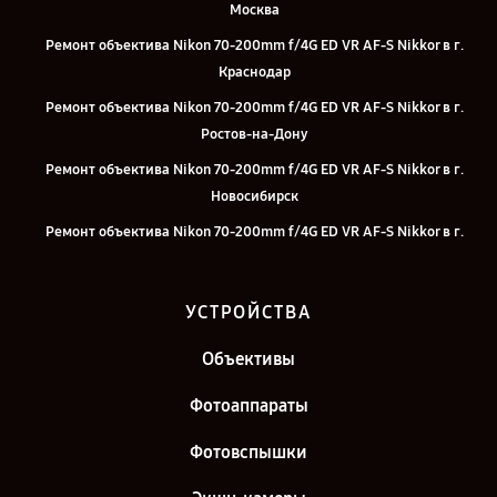
Москва
Ремонт объектива Nikon 70-200mm f/4G ED VR AF-S Nikkor в г.
Краснодар
Ремонт объектива Nikon 70-200mm f/4G ED VR AF-S Nikkor в г.
Ростов-на-Дону
Ремонт объектива Nikon 70-200mm f/4G ED VR AF-S Nikkor в г.
Новосибирск
Ремонт объектива Nikon 70-200mm f/4G ED VR AF-S Nikkor в г.
Челябинск
Ремонт объектива Nikon 70-200mm f/4G ED VR AF-S Nikkor в г.
УСТРОЙСТВА
Екатеринбург
Ремонт объектива Nikon 70-200mm f/4G ED VR AF-S Nikkor в г.
Объективы
Казань
Фотоаппараты
Ремонт объектива Nikon 70-200mm f/4G ED VR AF-S Nikkor в г.
Санкт-Петербург
Фотовспышки