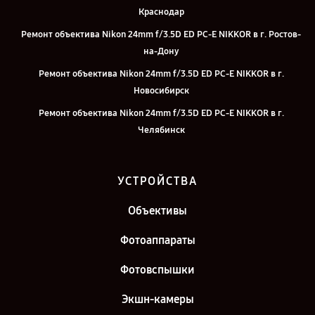
Краснодар
Ремонт объектива Nikon 24mm f/3.5D ED PC-E NIKKOR в г. Ростов-
на-Дону
Ремонт объектива Nikon 24mm f/3.5D ED PC-E NIKKOR в г.
Новосибирск
Ремонт объектива Nikon 24mm f/3.5D ED PC-E NIKKOR в г.
Челябинск
Ремонт объектива Nikon 24mm f/3.5D ED PC-E NIKKOR в г.
Екатеринбург
УСТРОЙСТВА
Ремонт объектива Nikon 24mm f/3.5D ED PC-E NIKKOR в г. Казань
Объективы
Ремонт объектива Nikon 24mm f/3.5D ED PC-E NIKKOR в г. Санкт-
Петербург
Фотоаппараты
Фотовспышки
Экшн-камеры