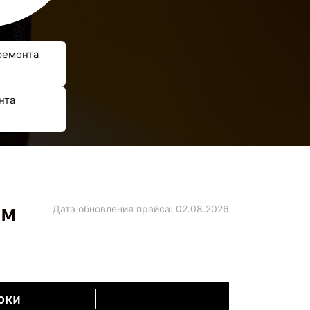
ремонта
нта
ем
Дата обновления прайса:
02.08.2026
оки