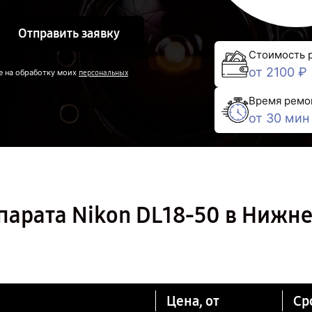
Отправить заявку
Стоимость 
от 2100 ₽
е на обработку моих
персональных
Время ремо
от 30 мин
парата Nikon DL18-50 в Нижн
Цена, от
Ср