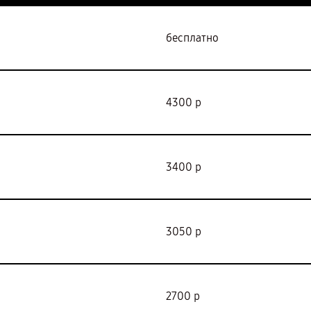
бесплатно
4300 р
3400 р
3050 р
2700 р