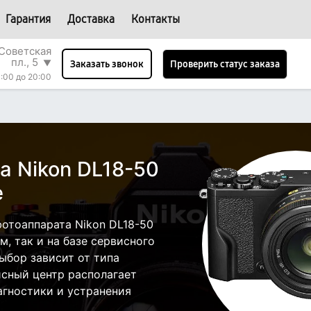
Гарантия
Доставка
Контакты
Советская
пл., 5
▼
Проверить статус заказа
Заказать звонок
:00 до 20:00
а Nikon DL18-50
е
отоаппарата Nikon DL18-50
, так и на базе сервисного
ыбор зависит от типа
исный центр располагает
гностики и устранения